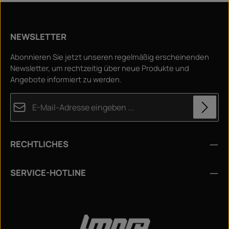
NEWSLETTER
Abonnieren Sie jetzt unseren regelmäßig erscheinenden
Newsletter, um rechtzeitig über neue Produkte und
Angebote informiert zu werden.
E-Mail-Adresse*
Datenschutz
Die mit einem Stern (*) markierten Felder sind
RECHTLICHES
Ich habe die
Datenschutzbestimmungen
zur
Pflichtfelder.
Kenntnis genommen und die
AGB
gelesen und bin mit
Um weiterzugehen, geben Sie die oben abgebildeten
Zeichen ein
*
SERVICE-HOTLINE
ihnen einverstanden.
*