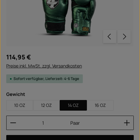
Regulärer Preis:
114,95 €
Preise inkl. MwSt. zzgl. Versandkosten
Sofort verfügbar, Lieferzeit: 4-6 Tage
auswählen
Gewicht
10 OZ
12 OZ
14 OZ
16 OZ
Produkt Anzahl: Gib den gewünschten Wert ein ode
Paar