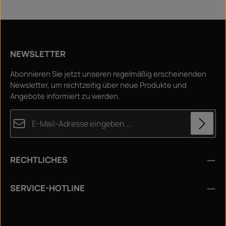
NEWSLETTER
Abonnieren Sie jetzt unseren regelmäßig erscheinenden
Newsletter, um rechtzeitig über neue Produkte und
Angebote informiert zu werden.
E-Mail-Adresse*
Datenschutz
Die mit einem Stern (*) markierten Felder sind
RECHTLICHES
Ich habe die
Datenschutzbestimmungen
zur
Pflichtfelder.
Kenntnis genommen und die
AGB
gelesen und bin mit
Um weiterzugehen, geben Sie die oben abgebildeten
Zeichen ein
*
SERVICE-HOTLINE
ihnen einverstanden.
*