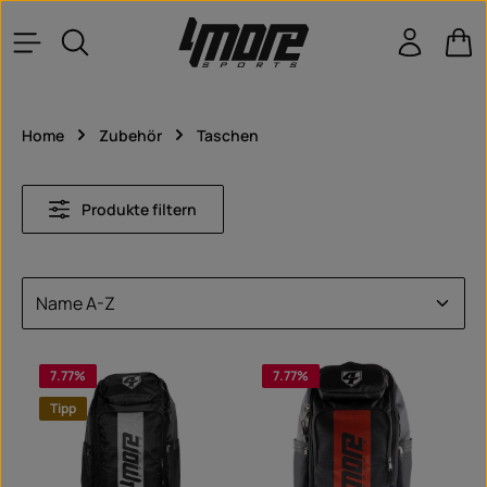
Zum Hauptinhalt springen
War
Home
Zubehör
Taschen
Produkte filtern
7.77
%
7.77
%
Tipp