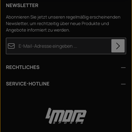
a
NEWSLETTER
r
,
L
Abonnieren Sie jetzt unseren regelmäßig erscheinenden
i
e
Newsletter, um rechtzeitig über neue Produkte und
f
e
Angebote informiert zu werden.
r
z
e
E-Mail-Adresse*
i
t
:
4
-
Datenschutz
6
T
Die mit einem Stern (*) markierten Felder sind
RECHTLICHES
a
Ich habe die
Datenschutzbestimmungen
zur
g
Pflichtfelder.
e
Kenntnis genommen und die
AGB
gelesen und bin mit
Um weiterzugehen, geben Sie die oben abgebildeten
Zeichen ein
*
SERVICE-HOTLINE
ihnen einverstanden.
*