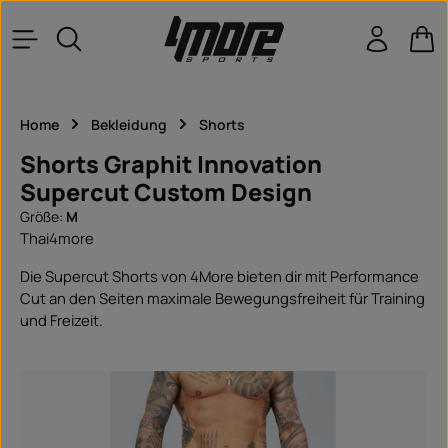
Zum Hauptinhalt springen
War
Home
Bekleidung
Shorts
Shorts Graphit Innovation
Supercut Custom Design
Größe:
M
Thai4more
Die Supercut Shorts von 4More bieten dir mit Performance
Cut an den Seiten maximale Bewegungsfreiheit für Training
und Freizeit.
Bildergalerie überspringen