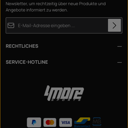
Newsletter, um rechtzeitig über neue Produkte und
Angebote informiert zu werden.
E-Mail-Adresse*
Datenschutz
Die mit einem Stern (*) markierten Felder sind
RECHTLICHES
Ich habe die
Datenschutzbestimmungen
zur
Pflichtfelder.
Kenntnis genommen und die
AGB
gelesen und bin mit
Um weiterzugehen, geben Sie die oben abgebildeten
Zeichen ein
*
SERVICE-HOTLINE
ihnen einverstanden.
*