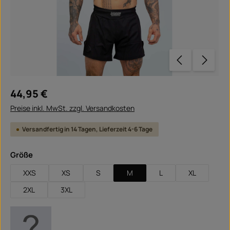
Regulärer Preis:
44,95 €
Preise inkl. MwSt. zzgl. Versandkosten
Versandfertig in 14 Tagen, Lieferzeit 4-6 Tage
auswählen
Größe
XXS
XS
S
M
L
XL
2XL
3XL