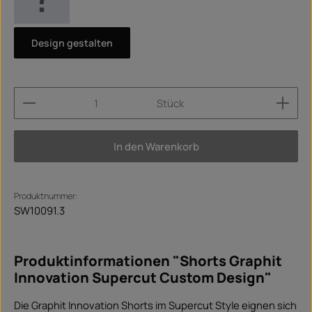
Design gestalten
Produkt Anzahl: Gib den gewünschten Wert ein ode
Stück
In den Warenkorb
Produktnummer:
SW10091.3
Produktinformationen "Shorts Graphit
Innovation Supercut Custom Design"
Die Graphit Innovation Shorts im Supercut Style eignen sich