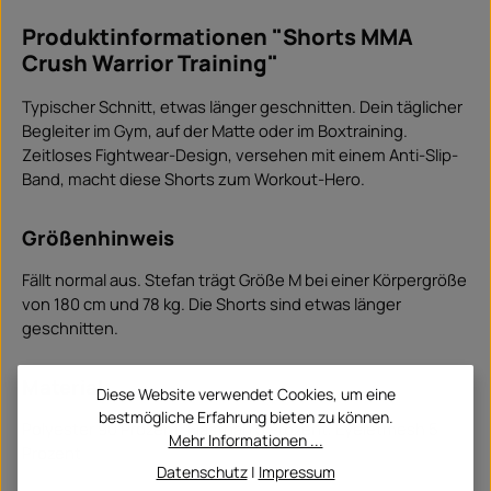
Produktinformationen "Shorts MMA
Crush Warrior Training"
Typischer Schnitt, etwas länger geschnitten. Dein täglicher
Begleiter im Gym, auf der Matte oder im Boxtraining.
Zeitloses Fightwear-Design, versehen mit einem Anti-Slip-
Band, macht diese Shorts zum Workout-Hero.
Größenhinweis
Fällt normal aus. Stefan trägt Größe M bei einer Körpergröße
von 180 cm und 78 kg. Die Shorts sind etwas länger
geschnitten.
Material
Diese Website verwendet Cookies, um eine
bestmögliche Erfahrung bieten zu können.
Polyester 90 Prozent, Elasthan 5 Prozent, Eyeletmesh 5
Mehr Informationen ...
Prozent
Datenschutz
|
Impressum