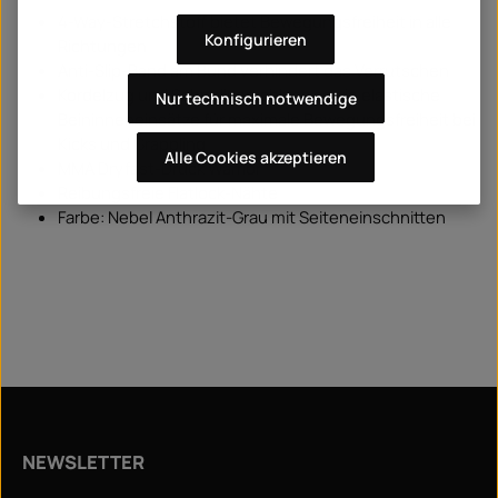
4-Way-Stretchstoff bietet Bewegungsfreiheit in alle
Konfigurieren
Richtungen
Anti-Slip-Band am Bund verhindert das Verrutschen
Kordelzug und Schnellverschluss sowie elastische
Nur technisch notwendige
Beininneneinsätze für maximale Bewegungsfreiheit bei
Kicks und Grappling
Alle Cookies akzeptieren
MMA Dryfast-Druck Warrior
Reibungsfreie Flatlock-Nähte
Farbe: Nebel Anthrazit-Grau mit Seiteneinschnitten
NEWSLETTER