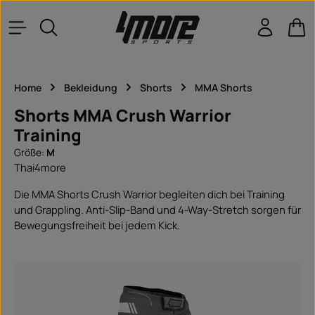
Zum Hauptinhalt springen
War
Home
Bekleidung
Shorts
MMA Shorts
Shorts MMA Crush Warrior
Training
Größe:
M
Thai4more
Die MMA Shorts Crush Warrior begleiten dich bei Training
und Grappling. Anti-Slip-Band und 4-Way-Stretch sorgen für
Bewegungsfreiheit bei jedem Kick.
Bildergalerie überspringen