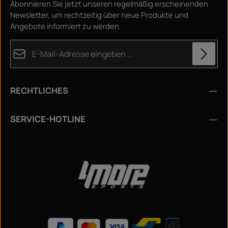
Abonnieren Sie jetzt unseren regelmäßig erscheinenden
Newsletter, um rechtzeitig über neue Produkte und
Angebote informiert zu werden.
E-Mail-Adresse*
Datenschutz
Die mit einem Stern (*) markierten Felder sind
RECHTLICHES
Ich habe die
Datenschutzbestimmungen
zur
Pflichtfelder.
Kenntnis genommen und die
AGB
gelesen und bin mit
Um weiterzugehen, geben Sie die oben abgebildeten
Zeichen ein
*
SERVICE-HOTLINE
ihnen einverstanden.
*