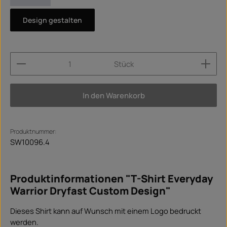
Design gestalten
Produkt Anzahl: Gib den gewünschten Wert ein ode
Stück
In den Warenkorb
Produktnummer:
SW10096.4
Produktinformationen "T-Shirt Everyday
Warrior Dryfast Custom Design"
Dieses Shirt kann auf Wunsch mit einem Logo bedruckt
werden.