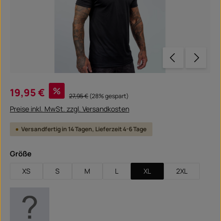
Verkaufspreis:
%
19,95 €
Regulärer Preis:
27,95 €
(28% gespart)
Preise inkl. MwSt. zzgl. Versandkosten
Versandfertig in 14 Tagen, Lieferzeit 4-6 Tage
auswählen
Größe
XS
S
M
L
XL
2XL