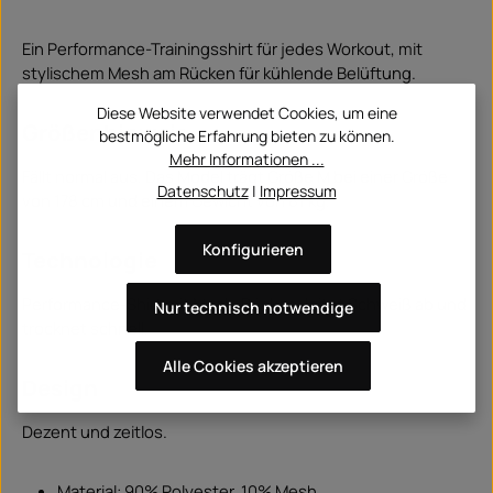
Ein Performance-Trainingsshirt für jedes Workout, mit
stylischem Mesh am Rücken für kühlende Belüftung.
Diese Website verwendet Cookies, um eine
Größenhinweis
bestmögliche Erfahrung bieten zu können.
Mehr Informationen ...
Fällt normal aus. Das Model trägt Größe M bei einer Größe
Datenschutz
|
Impressum
von 178 cm und einem Gewicht von 81 kg.
Konfigurieren
Technologie
Performance-Shirt mit Mesh-Rücken, leitet Schweiß ab und
Nur technisch notwendige
trocknet schnell.
Alle Cookies akzeptieren
Design
Dezent und zeitlos.
Material: 90% Polyester, 10% Mesh