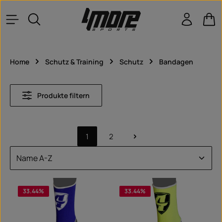
Zum Hauptinhalt springen
War
Home
Schutz & Training
Schutz
Bandagen
Produkte filtern
1
2
Seite
Seite
33.44
%
33.44
%